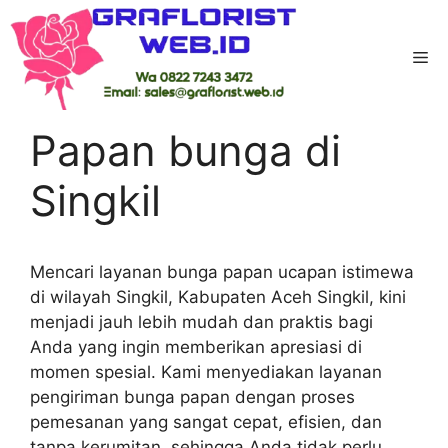
Skip
to
Me
content
Home
-
Kab Aceh Singkil
-
Papan bunga di
Singkil
Papan bunga di
Singkil
Mencari layanan bunga papan ucapan istimewa
di wilayah Singkil, Kabupaten Aceh Singkil, kini
menjadi jauh lebih mudah dan praktis bagi
Anda yang ingin memberikan apresiasi di
momen spesial. Kami menyediakan layanan
pengiriman bunga papan dengan proses
pemesanan yang sangat cepat, efisien, dan
tanpa kerumitan, sehingga Anda tidak perlu