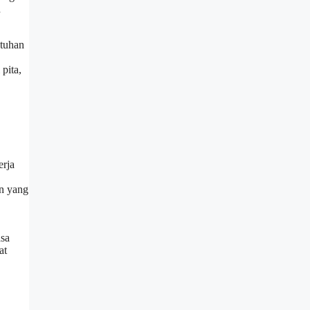
h
utuhan
pita,
erja
an yang
asa
at