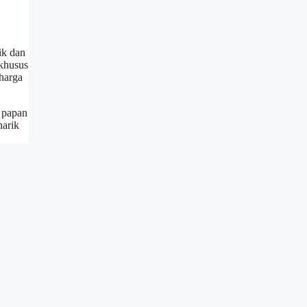
ik dan
 khusus
harga
 papan
narik