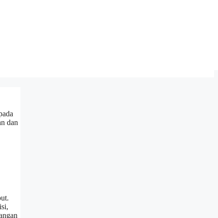
pada
an dan
ut.
si,
bangan