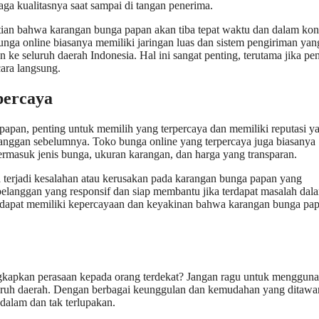
ga kualitasnya saat sampai di tangan penerima.
ian bahwa karangan bunga papan akan tiba tepat waktu dan dalam kon
bunga online biasanya memiliki jaringan luas dan sistem pengiriman yan
ke seluruh daerah Indonesia. Hal ini sangat penting, terutama jika pe
cara langsung.
percaya
apan, penting untuk memilih yang terpercaya dan memiliki reputasi y
 pelanggan sebelumnya. Toko bunga online yang terpercaya juga biasanya
rmasuk jenis bunga, ukuran karangan, dan harga yang transparan.
ka terjadi kesalahan atau kerusakan pada karangan bunga papan yang
elanggan yang responsif dan siap membantu jika terdapat masalah dal
m dapat memiliki kepercayaan dan keyakinan bahwa karangan bunga pa
gkapkan perasaan kepada orang terdekat? Jangan ragu untuk menggun
uruh daerah. Dengan berbagai keunggulan dan kemudahan yang ditawa
alam dan tak terlupakan.