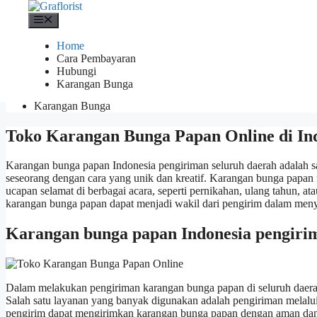
Skip
Menu
to
Menu
content
Menu
Home
Cara Pembayaran
Home
Hubungi
Cara Pembayaran
Karangan Bunga
Hubungi
Karangan Bunga
Toko Karangan Bunga Papan Online di In
Karangan bunga papan Indonesia pengiriman seluruh daerah adalah 
seseorang dengan cara yang unik dan kreatif. Karangan bunga papan
ucapan selamat di berbagai acara, seperti pernikahan, ulang tahun, a
karangan bunga papan dapat menjadi wakil dari pengirim dalam men
Karangan bunga papan Indonesia pengiri
Dalam melakukan pengiriman karangan bunga papan di seluruh daerah
Salah satu layanan yang banyak digunakan adalah pengiriman melalui 
pengirim dapat mengirimkan karangan bunga papan dengan aman dan 