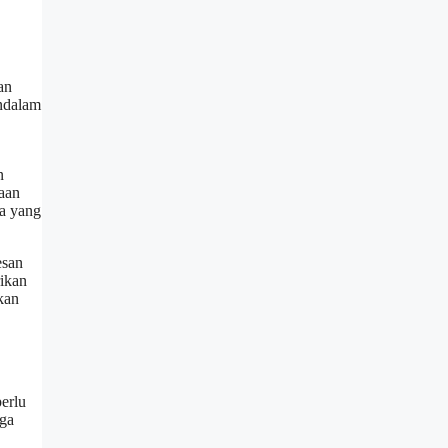
an
endalam
n
aan
ma yang
esan
ikan
kan
erlu
nga