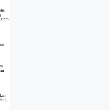
disi
g
ngirim
ang
am
pan
akan
rkan,