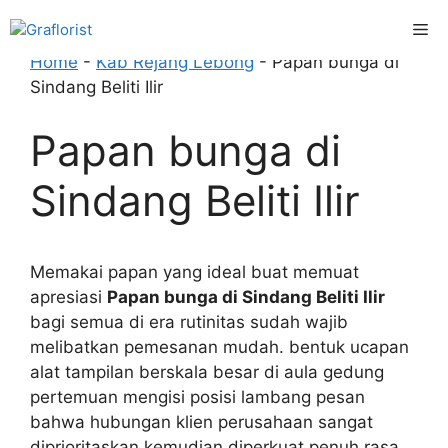
Skip
Me
to
content
Home
-
Kab Rejang Lebong
-
Papan bunga di
Sindang Beliti Ilir
Papan bunga di
Sindang Beliti Ilir
Memakai papan yang ideal buat memuat
apresiasi
Papan bunga di Sindang Beliti Ilir
bagi semua di era rutinitas sudah wajib
melibatkan pemesanan mudah. bentuk ucapan
alat tampilan berskala besar di aula gedung
pertemuan mengisi posisi lambang pesan
bahwa hubungan klien perusahaan sangat
diprioritaskan kemudian diperkuat penuh rasa