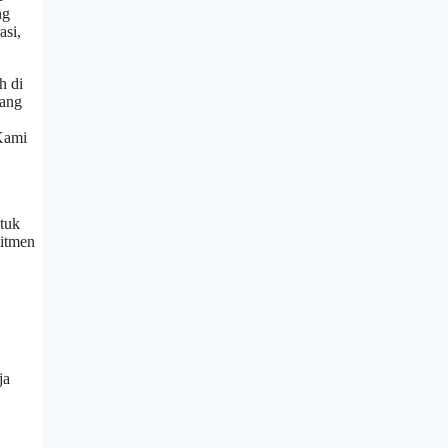
ng
asi,
h di
yang
 Kami
tuk
mitmen
ja