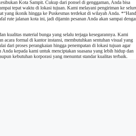
 kesibukan Kota Sampit. Cukup dari ponsel di genggaman, Anda bisa
mpai tepat waktu di lokasi tujuan. Kami melayani pengiriman ke selur
mat yang ikonik hingga ke Puskesmas terdekat di wilayah Anda. *“Han
afal rute jalanan kota ini, jadi dijamin pesanan Anda akan sampai denga
an kualitas material bunga yang selalu terjaga kesegarannya. Kami
n acara formal di kantor instansi, membutuhkan sentuhan visual yang
ulai dari proses perangkaian hingga penempatan di lokasi tujuan agar
n Anda kepada kami untuk menciptakan suasana yang lebih hidup dan
aupun kebutuhan korporasi yang menuntut standar kualitas terbaik.