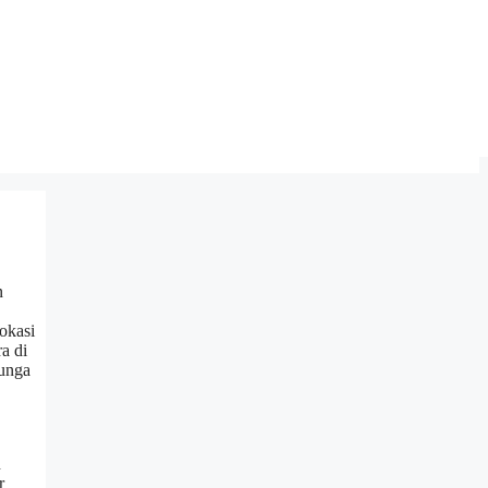
n
okasi
a di
bunga
n
r