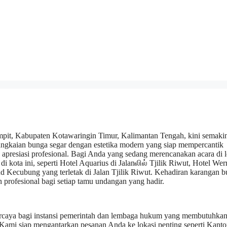
pit, Kabupaten Kotawaringin Timur, Kalimantan Tengah, kini semaki
angkaian bunga segar dengan estetika modern yang siap mempercantik
 apresiasi profesional. Bagi Anda yang sedang merencanakan acara di l
i kota ini, seperti Hotel Aquarius di Jalanலில் Tjilik Riwut, Hotel Werr
rand Kecubung yang terletak di Jalan Tjilik Riwut. Kehadiran karangan 
 profesional bagi setiap tamu undangan yang hadir.
rpercaya bagi instansi pemerintah dan lembaga hukum yang membutuhka
Kami siap mengantarkan pesanan Anda ke lokasi penting seperti Kanto