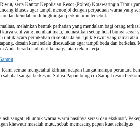
 Riwut, serta Kantor Kepolisian Resor (Polres) Kotawaringin Timur ya
irancang khusus agar tampil menonjol dengan perpaduan warna yang ser
n dan keindahan di lingkungan perkantoran tersebut.
rmalitas, melainkan bentuk perhatian yang mendalam bagi orang terkasi
karya seni yang memikat mata, memastikan setiap helai bunga segar 
untuk acara pernikahan di sekitar Jalan Tjilik Riwut yang ramai atau
pang, desain kami selalu disesuaikan agar tampil beda dan berkelas.
a Anda berada jauh dari keluarga atau rekan kerja.
 Sampit
an. Kami semua mengetahui kiriman ucapan hangat mampu perantara ben
ah sahabat sangat berkesan. Solusi Papan bunga di Sampit resmi berko
asli sangat jeli untuk warna-warni hasilnya serasi dan eksklusif. Peker
jangan khawatir masalah mutu, sebab memasang papan kuat sekaligus