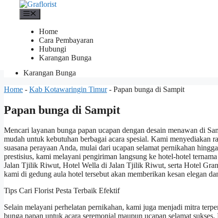
Skip
Menu
to
Menu
content
Menu
Home
Cara Pembayaran
Home
Hubungi
Cara Pembayaran
Karangan Bunga
Hubungi
Karangan Bunga
Home
-
Kab Kotawaringin Timur
-
Papan bunga di Sampit
Papan bunga di Sampit
Mencari layanan bunga papan ucapan dengan desain menawan di Sam
mudah untuk kebutuhan berbagai acara spesial. Kami menyediakan r
suasana perayaan Anda, mulai dari ucapan selamat pernikahan hingga
prestisius, kami melayani pengiriman langsung ke hotel-hotel ternama d
Jalan Tjilik Riwut, Hotel Wella di Jalan Tjilik Riwut, serta Hotel G
kami di gedung aula hotel tersebut akan memberikan kesan elegan dan
Tips Cari Florist Pesta Terbaik Efektif
Selain melayani perhelatan pernikahan, kami juga menjadi mitra te
bunga papan untuk acara seremonial maupun ucapan selamat sukses. 