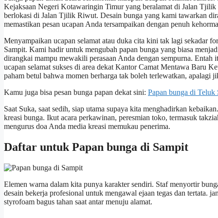
Kejaksaan Negeri Kotawaringin Timur yang beralamat di Jalan Tjilik
berlokasi di Jalan Tjilik Riwut. Desain bunga yang kami tawarkan d
memastikan pesan ucapan Anda tersampaikan dengan penuh kehormata
Menyampaikan ucapan selamat atau duka cita kini tak lagi sekadar fo
Sampit. Kami hadir untuk mengubah papan bunga yang biasa menjadi 
dirangkai mampu mewakili perasaan Anda dengan sempurna. Entah itu 
ucapan selamat sukses di area dekat Kantor Camat Mentawa Baru Keta
paham betul bahwa momen berharga tak boleh terlewatkan, apalagi jik
Kamu juga bisa pesan bunga papan dekat sini:
Papan bunga di Teluk
Saat Suka, saat sedih, siap utama supaya kita menghadirkan kebaik
kreasi bunga. Ikut acara perkawinan, peresmian toko, termasuk takzi
mengurus doa Anda media kreasi memukau penerima.
Daftar untuk Papan bunga di Sampit
Elemen warna dalam kita punya karakter sendiri. Staf menyortir bunga 
desain bekerja profesional untuk mengawal ejaan tegas dan tertata. 
styrofoam bagus tahan saat antar menuju alamat.