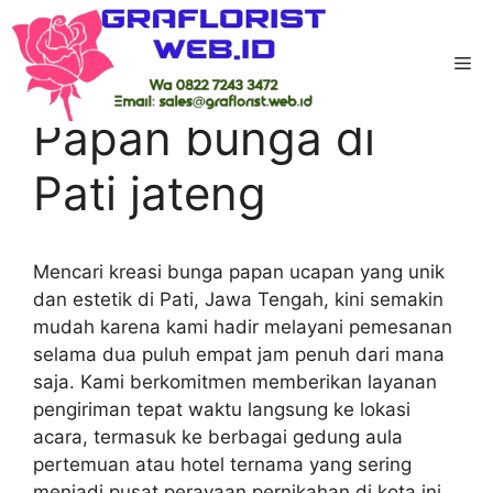
Skip
to
Me
content
Home
-
Kab Pati
-
Papan bunga di Pati jateng
Papan bunga di
Pati jateng
Mencari kreasi bunga papan ucapan yang unik
dan estetik di Pati, Jawa Tengah, kini semakin
mudah karena kami hadir melayani pemesanan
selama dua puluh empat jam penuh dari mana
saja. Kami berkomitmen memberikan layanan
pengiriman tepat waktu langsung ke lokasi
acara, termasuk ke berbagai gedung aula
pertemuan atau hotel ternama yang sering
menjadi pusat perayaan pernikahan di kota ini.