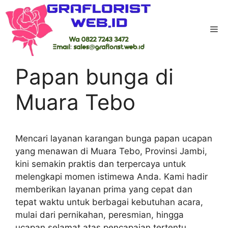
Skip
to
Me
content
Home
-
Kab Tebo
-
Papan bunga di Muara
Tebo
Papan bunga di
Muara Tebo
Mencari layanan karangan bunga papan ucapan
yang menawan di Muara Tebo, Provinsi Jambi,
kini semakin praktis dan terpercaya untuk
melengkapi momen istimewa Anda. Kami hadir
memberikan layanan prima yang cepat dan
tepat waktu untuk berbagai kebutuhan acara,
mulai dari pernikahan, peresmian, hingga
ucapan selamat atas pencapaian tertentu.