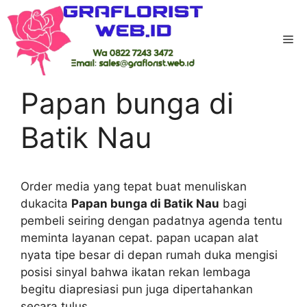
Skip
to
Me
content
Home
-
Kab Bengkulu Utara
-
Papan bunga di
Batik Nau
Papan bunga di
Batik Nau
Order media yang tepat buat menuliskan
dukacita
Papan bunga di Batik Nau
bagi
pembeli seiring dengan padatnya agenda tentu
meminta layanan cepat. papan ucapan alat
nyata tipe besar di depan rumah duka mengisi
posisi sinyal bahwa ikatan rekan lembaga
begitu diapresiasi pun juga dipertahankan
secara tulus.