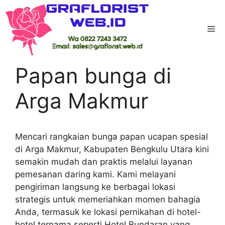
Skip
to
Me
content
Home
-
Kab Bengkulu Utara
-
Papan bunga di
Arga Makmur
Papan bunga di
Arga Makmur
Mencari rangkaian bunga papan ucapan spesial
di Arga Makmur, Kabupaten Bengkulu Utara kini
semakin mudah dan praktis melalui layanan
pemesanan daring kami. Kami melayani
pengiriman langsung ke berbagai lokasi
strategis untuk memeriahkan momen bahagia
Anda, termasuk ke lokasi pernikahan di hotel-
hotel ternama seperti Hotel Bundaran yang