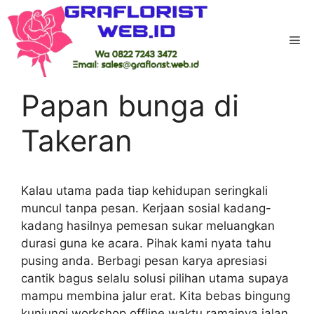
Skip
to
Me
content
Home
-
Kab Magetan
-
Papan bunga di
Takeran
Papan bunga di
Takeran
Kalau utama pada tiap kehidupan seringkali
muncul tanpa pesan. Kerjaan sosial kadang-
kadang hasilnya pemesan sukar meluangkan
durasi guna ke acara. Pihak kami nyata tahu
pusing anda. Berbagi pesan karya apresiasi
cantik bagus selalu solusi pilihan utama supaya
mampu membina jalur erat. Kita bebas bingung
kunjungi workshop offline waktu ramainya jalan