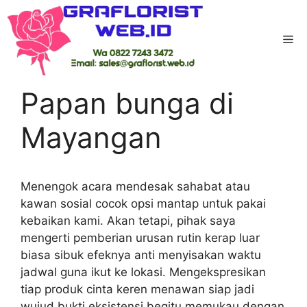
Skip
to
Me
content
Home
-
Probolinggo
-
Papan bunga di
Mayangan
Papan bunga di
Mayangan
Menengok acara mendesak sahabat atau
kawan sosial cocok opsi mantap untuk pakai
kebaikan kami. Akan tetapi, pihak saya
mengerti pemberian urusan rutin kerap luar
biasa sibuk efeknya anti menyisakan waktu
jadwal guna ikut ke lokasi. Mengekspresikan
tiap produk cinta keren menawan siap jadi
wujud bukti eksistensi begitu memukau dengan