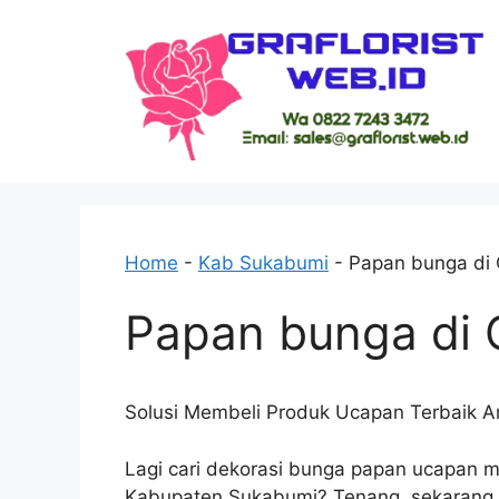
Skip
to
content
Home
-
Kab Sukabumi
-
Papan bunga di
Papan bunga di 
Solusi Membeli Produk Ucapan Terbaik 
Lagi cari dekorasi bunga papan ucapan m
Kabupaten Sukabumi? Tenang, sekarang n