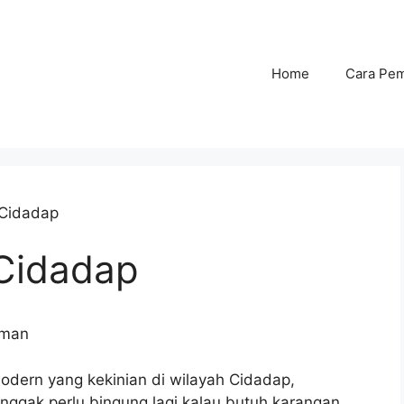
Home
Cara Pe
 Cidadap
Cidadap
Aman
odern yang kekinian di wilayah Cidadap,
ggak perlu bingung lagi kalau butuh karangan