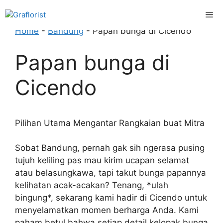
Skip
Me
to
content
Home
-
Bandung
-
Papan bunga di Cicendo
Papan bunga di
Cicendo
Pilihan Utama Mengantar Rangkaian buat Mitra
Sobat Bandung, pernah gak sih ngerasa pusing
tujuh keliling pas mau kirim ucapan selamat
atau belasungkawa, tapi takut bunga papannya
kelihatan acak-acakan? Tenang, *ulah
bingung*, sekarang kami hadir di Cicendo untuk
menyelamatkan momen berharga Anda. Kami
paham betul bahwa setiap detail kelopak bunga