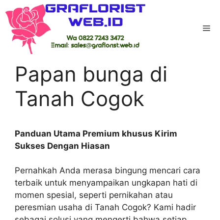
Skip
to
Me
content
Home
-
Kab Kerinci
-
Papan bunga di Tanah
Cogok
Papan bunga di
Tanah Cogok
Panduan Utama Premium khusus Kirim
Sukses Dengan Hiasan
Pernahkah Anda merasa bingung mencari cara
terbaik untuk menyampaikan ungkapan hati di
momen spesial, seperti pernikahan atau
peresmian usaha di Tanah Cogok? Kami hadir
sebagai solusi yang mengerti bahwa setiap