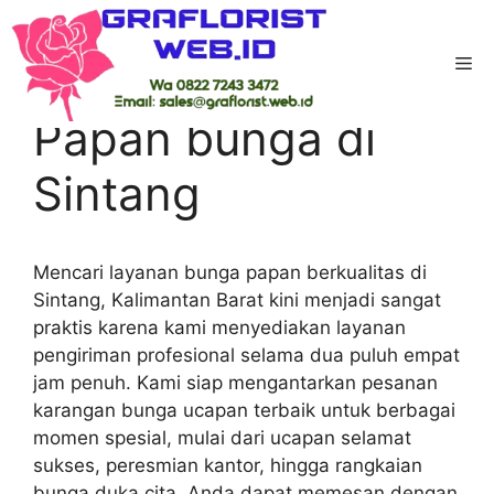
Skip
to
Me
content
Home
-
Kab Sintang
-
Papan bunga di Sintang
Papan bunga di
Sintang
Mencari layanan bunga papan berkualitas di
Sintang, Kalimantan Barat kini menjadi sangat
praktis karena kami menyediakan layanan
pengiriman profesional selama dua puluh empat
jam penuh. Kami siap mengantarkan pesanan
karangan bunga ucapan terbaik untuk berbagai
momen spesial, mulai dari ucapan selamat
sukses, peresmian kantor, hingga rangkaian
bunga duka cita. Anda dapat memesan dengan