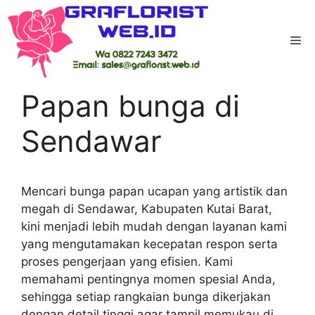
Skip
to
Me
content
Home
-
Kab Kutai Barat
-
Papan bunga di
Sendawar
Papan bunga di
Sendawar
Mencari bunga papan ucapan yang artistik dan
megah di Sendawar, Kabupaten Kutai Barat,
kini menjadi lebih mudah dengan layanan kami
yang mengutamakan kecepatan respon serta
proses pengerjaan yang efisien. Kami
memahami pentingnya momen spesial Anda,
sehingga setiap rangkaian bunga dikerjakan
dengan detail tinggi agar tampil memukau di