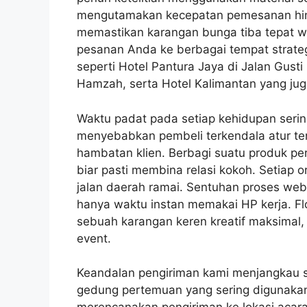
mengutamakan kecepatan pemesanan hing
memastikan karangan bunga tiba tepat wa
pesanan Anda ke berbagai tempat strategi
seperti Hotel Pantura Jaya di Jalan Gust
Hamzah, serta Hotel Kalimantan yang jug
Waktu padat pada setiap kehidupan sering
menyebabkan pembeli terkendala atur tem
hambatan klien. Berbagi suatu produk pe
biar pasti membina relasi kokoh. Setiap o
jalan daerah ramai. Sentuhan proses we
hanya waktu instan memakai HP kerja. Flo
sebuah karangan keren kreatif maksimal, a
event.
Keandalan pengiriman kami menjangkau s
gedung pertemuan yang sering digunakan