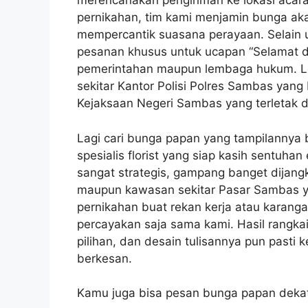
merencanakan pengiriman ke lokasi acara
pernikahan, tim kami menjamin bunga akan
mempercantik suasana perayaan. Selain u
pesanan khusus untuk ucapan “Selamat da
pemerintahan maupun lembaga hukum. Lok
sekitar Kantor Polisi Polres Sambas yang 
Kejaksaan Negeri Sambas yang terletak 
Lagi cari bunga papan yang tampilannya 
spesialis florist yang siap kasih sentuha
sangat strategis, gampang banget dijan
maupun kawasan sekitar Pasar Sambas ya
pernikahan buat rekan kerja atau karang
percayakan saja sama kami. Hasil rangka
pilihan, dan desain tulisannya pun pasti
berkesan.
Kamu juga bisa pesan bunga papan dekat