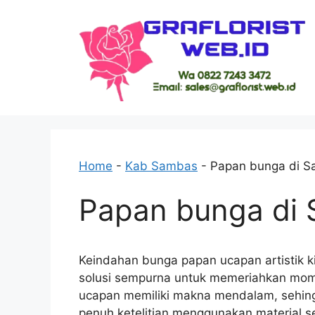
Skip
to
content
Home
-
Kab Sambas
-
Papan bunga di 
Papan bunga di
Keindahan bunga papan ucapan artistik ki
solusi sempurna untuk memeriahkan mo
ucapan memiliki makna mendalam, sehing
penuh ketelitian menggunakan material 