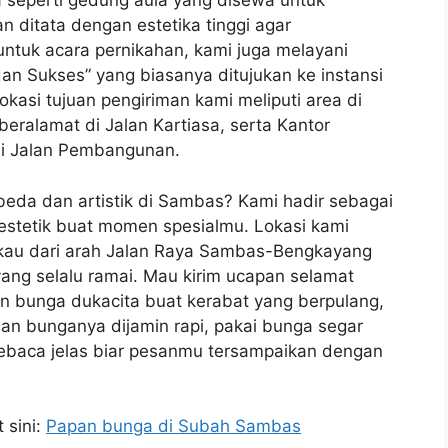
 seperti gedung aula yang disewa untuk
 ditata dengan estetika tinggi agar
ntuk acara pernikahan, kami juga melayani
n Sukses” yang biasanya ditujukan ke instansi
asi tujuan pengiriman kami meliputi area di
beralamat di Jalan Kartiasa, serta Kantor
di Jalan Pembangunan.
beda dan artistik di Sambas? Kami hadir sebagai
n estetik buat momen spesialmu. Lokasi kami
gkau dari arah Jalan Raya Sambas-Bengkayang
ng selalu ramai. Mau kirim ucapan selamat
an bunga dukacita buat kerabat yang berpulang,
ian bunganya dijamin rapi, pakai bunga segar
 kebaca jelas biar pesanmu tersampaikan dengan
 sini:
Papan bunga di Subah Sambas