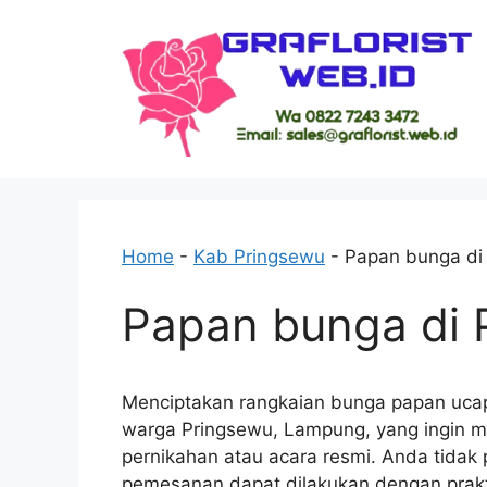
Skip
to
content
Home
-
Kab Pringsewu
-
Papan bunga di
Papan bunga di 
Menciptakan rangkaian bunga papan uca
warga Pringsewu, Lampung, yang ingin 
pernikahan atau acara resmi. Anda tidak p
pemesanan dapat dilakukan dengan prakt