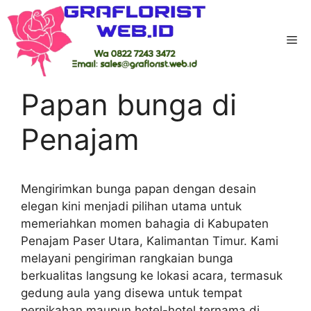
Skip
to
Me
content
Home
-
Kab Paser Utara
-
Papan bunga di
Penajam
Papan bunga di
Penajam
Mengirimkan bunga papan dengan desain
elegan kini menjadi pilihan utama untuk
memeriahkan momen bahagia di Kabupaten
Penajam Paser Utara, Kalimantan Timur. Kami
melayani pengiriman rangkaian bunga
berkualitas langsung ke lokasi acara, termasuk
gedung aula yang disewa untuk tempat
pernikahan maupun hotel-hotel ternama di