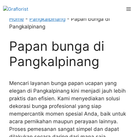
Skip
Me
to
content
Home
-
Pangkalpinang
-
Papan bunga di
Pangkalpinang
Papan bunga di
Pangkalpinang
Mencari layanan bunga papan ucapan yang
elegan di Pangkalpinang kini menjadi jauh lebih
praktis dan efisien. Kami menyediakan solusi
dekorasi bunga profesional yang siap
mempercantik momen spesial Anda, baik untuk
acara pernikahan maupun perayaan lainnya.
Proses pemesanan sangat simpel dan dapat
dilakukan secara daring dari mana saja,