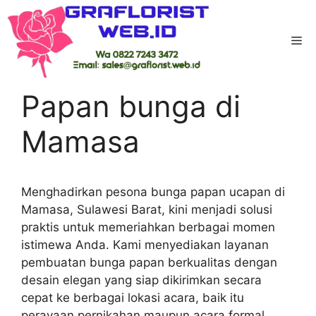
Skip
to
Me
content
Home
-
Kab Mamasa
-
Papan bunga di
Mamasa
Papan bunga di
Mamasa
Menghadirkan pesona bunga papan ucapan di
Mamasa, Sulawesi Barat, kini menjadi solusi
praktis untuk memeriahkan berbagai momen
istimewa Anda. Kami menyediakan layanan
pembuatan bunga papan berkualitas dengan
desain elegan yang siap dikirimkan secara
cepat ke berbagai lokasi acara, baik itu
perayaan pernikahan maupun acara formal