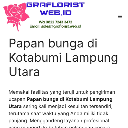
Skip
to
Me
content
Home
-
Kab Lampung Utara
-
Papan bunga di
Kotabumi Lampung Utara
Papan bunga di
Kotabumi Lampung
Utara
Memakai fasilitas yang teruji untuk pengiriman
ucapan
Papan bunga di Kotabumi Lampung
Utara
sering kali menjadi kesulitan tersendiri,
terutama saat waktu yang Anda miliki tidak
panjang. Menggandeng layanan profesional
yang mengerti kebutuhan pelanggan secara