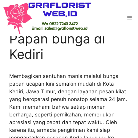
Skip
to
Me
content
Home
-
Kediri
-
Papan bunga di Kediri
Papan bunga di
Kediri
Membagikan sentuhan manis melalui bunga
papan ucapan kini semakin mudah di Kota
Kediri, Jawa Timur, dengan layanan pesan kilat
yang beroperasi penuh nonstop selama 24 jam.
Kami memahami bahwa setiap momen
berharga, seperti pernikahan, memerlukan
apresiasi yang cepat dan tepat waktu. Oleh
karena itu, armada pengiriman kami siap
mengantarkan pesanan Anda langsung ke