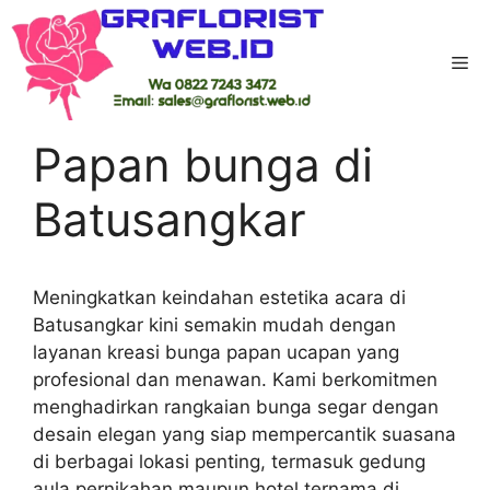
Skip
to
Me
content
Home
-
Kab Tanah Datar
-
Papan bunga di
Batusangkar
Papan bunga di
Batusangkar
Meningkatkan keindahan estetika acara di
Batusangkar kini semakin mudah dengan
layanan kreasi bunga papan ucapan yang
profesional dan menawan. Kami berkomitmen
menghadirkan rangkaian bunga segar dengan
desain elegan yang siap mempercantik suasana
di berbagai lokasi penting, termasuk gedung
aula pernikahan maupun hotel ternama di