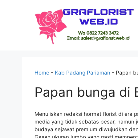
Skip
to
content
Home
-
Kab Padang Pariaman
-
Papan b
Papan bunga di 
Menuliskan redaksi hormat florist di er
media yang tidak sebatas besar, namun j
budaya sejawat premium diwujudkan den
Gasan ukuran jumbo yang pasti memperc