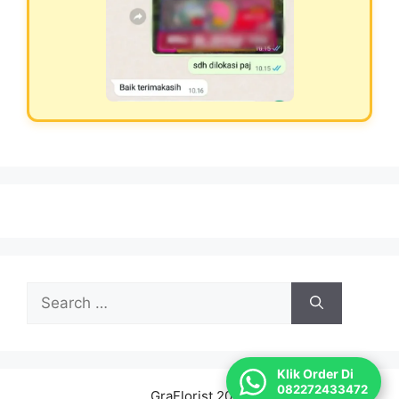
Search
for:
Klik Order Di
082272433472
GraFlorist 2026