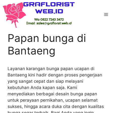
Skip
to
Me
content
Home
-
Kab Bantaeng
-
Papan bunga di
Bantaeng
Papan bunga di
Bantaeng
Layanan karangan bunga papan ucapan di
Bantaeng kini hadir dengan proses pengerjaan
yang sangat cepat dan siap melayani
kebutuhan Anda kapan saja. Kami
menyediakan berbagai desain bunga papan
untuk perayaan pernikahan, ucapan selamat
sukses, hingga acara duka cita dengan kualitas
bunga segar terbaik. Bagi Anda yang ingin