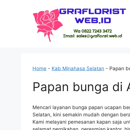
Skip
to
content
Home
-
Kab Minahasa Selatan
-
Papan b
Papan bunga di
Mencari layanan bunga papan ucapan ber
Selatan, kini semakin mudah dengan bera
Kami melayani pemesanan kapan saja unt
selamat pernikahan, peresmian kantor, h