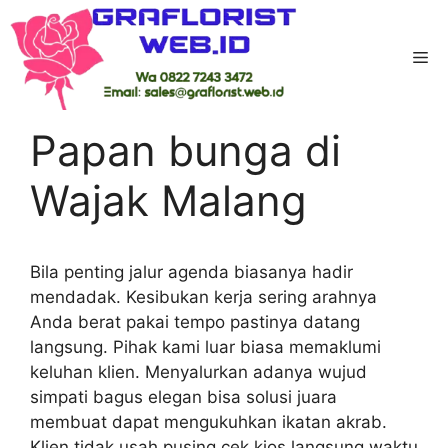
Skip
to
Me
content
Home
-
Kab Malang
-
Papan bunga di Wajak
Malang
Papan bunga di
Wajak Malang
Bila penting jalur agenda biasanya hadir
mendadak. Kesibukan kerja sering arahnya
Anda berat pakai tempo pastinya datang
langsung. Pihak kami luar biasa memaklumi
keluhan klien. Menyalurkan adanya wujud
simpati bagus elegan bisa solusi juara
membuat dapat mengukuhkan ikatan akrab.
Klien tidak usah pusing cek kios langsung waktu