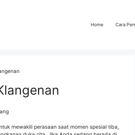
Home
Cara Pe
langenan
Klangenan
pang
untuk mewakili perasaan saat momen spesial tiba,
ungkapan duka cita. Jika Anda sedang berada di