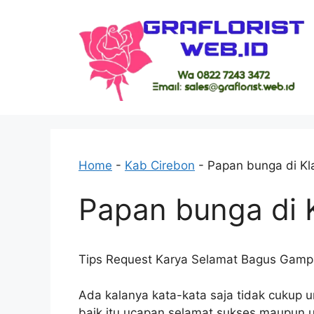
Skip
to
content
Home
-
Kab Cirebon
-
Papan bunga di K
Papan bunga di 
Tips Request Karya Selamat Bagus Gam
Ada kalanya kata-kata saja tidak cukup 
baik itu ucapan selamat sukses maupun 